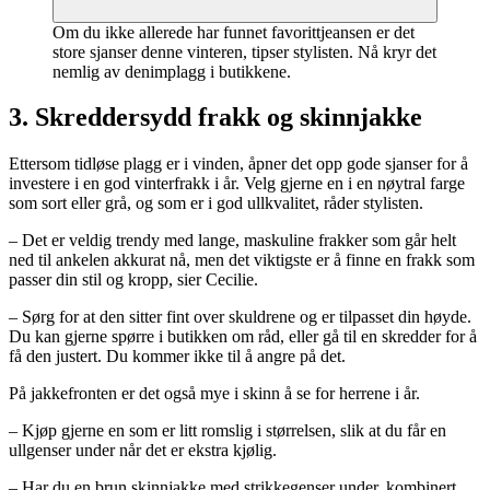
Om du ikke allerede har funnet favorittjeansen er det
store sjanser denne vinteren, tipser stylisten. Nå kryr det
nemlig av denimplagg i butikkene.
3. Skreddersydd frakk og skinnjakke
Ettersom tidløse plagg er i vinden, åpner det opp gode sjanser for å
investere i en god vinterfrakk i år. Velg gjerne en i en nøytral farge
som sort eller grå, og som er i god ullkvalitet, råder stylisten.
– Det er veldig trendy med lange, maskuline frakker som går helt
ned til ankelen akkurat nå, men det viktigste er å finne en frakk som
passer din stil og kropp, sier Cecilie.
– Sørg for at den sitter fint over skuldrene og er tilpasset din høyde.
Du kan gjerne spørre i butikken om råd, eller gå til en skredder for å
få den justert. Du kommer ikke til å angre på det.
På jakkefronten er det også mye i skinn å se for herrene i år.
– Kjøp gjerne en som er litt romslig i størrelsen, slik at du får en
ullgenser under når det er ekstra kjølig.
– Har du en brun skinnjakke med strikkegenser under, kombinert