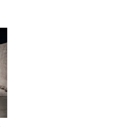
Inspirasjon
Søk
Åpningstider
Praktisk informasjon
Ledige stillinger
Magasin