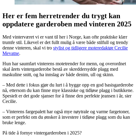
Her er fem herretrender du trygt kan
oppdatere garderoben med vinteren 2025
Med vinterværet vi er vant til her i Norge, kan ofte praktiske klær
trumfe stil. Likevel er det fullt mulig å være både stilfull og trendy
denne vinteren, skal vi tro
stylist og tidligere moteredaktør Cecilie
Mevatne
.
Hun har saumfart vinterens motetrender for menn, og overordnet
skal årets vintergarderobe bestå av skreddersydde plagg med
maskuline snitt, og ha innslag av både denim, ull og skinn.
– Med dette i fokus gjør du lurt i å bygge opp en god basisgarderobe
nå, ettersom du kan finne mye klassiske og tidløse plagg i butikkene.
Spesielt er det gode sjanser for å finne den perfekte jeansen i år, sier
Cecilie.
– Vinterens fargepalett har også mye nøytrale og varme fargetoner,
som er perfekt om du ønsker å investere i tidløse plagg som du kan
bruke lenge.
På tide å fornye vintergarderoben i 2025?