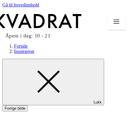
Gå til hovedinnhold
Åpent i dag:
10 - 21
Forside
Inspirasjon
Butikker
Mat og drikke
Taket på Kvadrat
Lukk
Aktiviteter
Forrige bilde
Tilbud