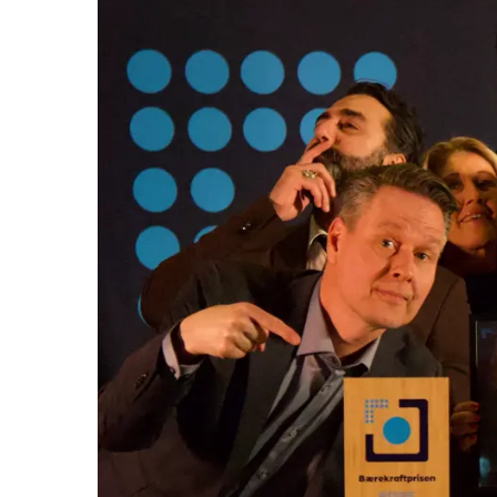
Aktiviteter
Tilbud
Inspirasjon
Søk
Åpningstider
Praktisk informasjon