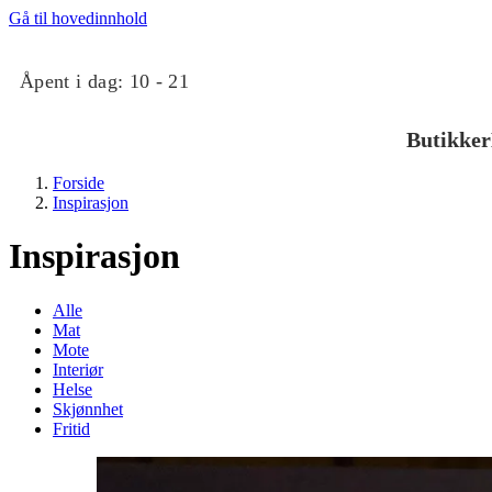
Gå til hovedinnhold
Åpent i dag:
10 - 21
Butikker
Forside
Inspirasjon
Inspirasjon
Alle
Mat
Butikker
Mote
Interiør
Helse
Mat og drikke
Skjønnhet
Fritid
Taket på Kvadrat