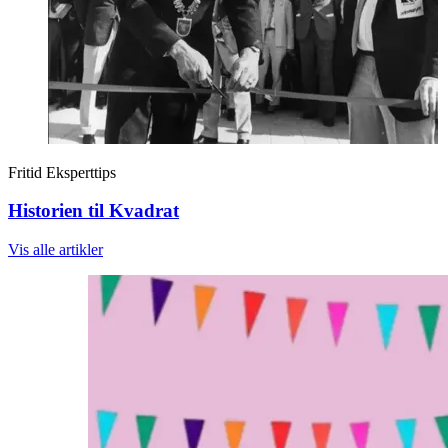
Fritid
Eksperttips
Historien til Kvadrat
Vis alle
artikler