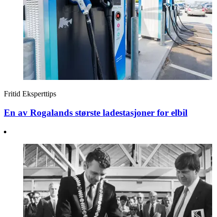
Fritid
Eksperttips
En av Rogalands største ladestasjoner for elbil