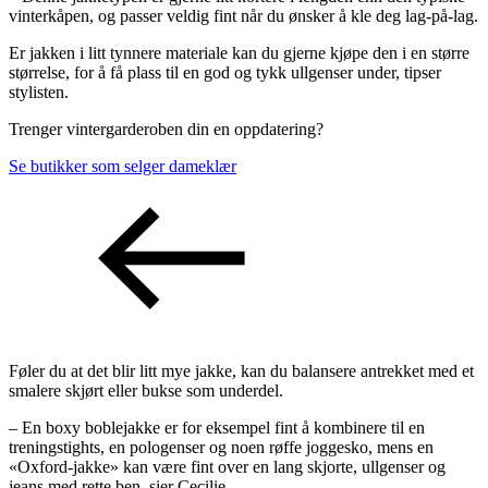
vinterkåpen, og passer veldig fint når du ønsker å kle deg lag-på-lag.
Er jakken i litt tynnere materiale kan du gjerne kjøpe den i en større
størrelse, for å få plass til en god og tykk ullgenser under, tipser
stylisten.
Trenger vintergarderoben din en oppdatering?
Se butikker som selger dameklær
Føler du at det blir litt mye jakke, kan du balansere antrekket med et
smalere skjørt eller bukse som underdel.
– En boxy boblejakke er for eksempel fint å kombinere til en
treningstights, en pologenser og noen røffe joggesko, mens en
«Oxford-jakke» kan være fint over en lang skjorte, ullgenser og
jeans med rette ben, sier Cecilie.