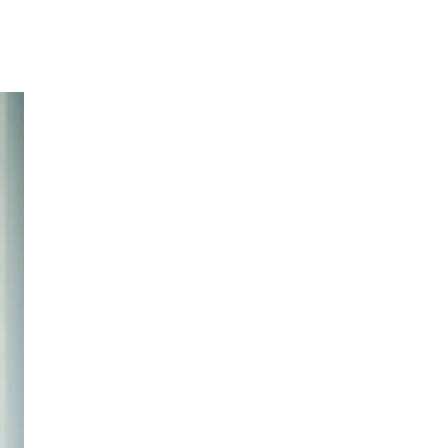
Inspirasjon
Søk
Åpningstider
Praktisk informasjon
Ledige stillinger
Magasin