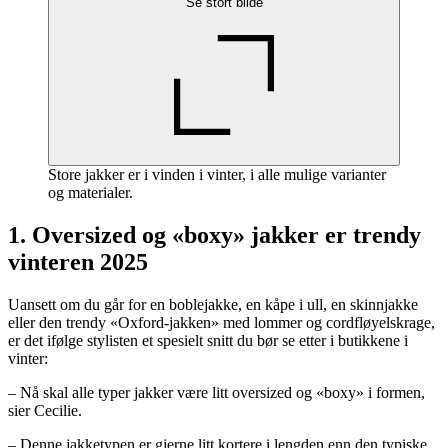
Se stort bilde
Store jakker er i vinden i vinter, i alle mulige varianter
og materialer.
1. Oversized og «boxy» jakker er trendy
vinteren 2025
Uansett om du går for en boblejakke, en kåpe i ull, en skinnjakke
eller den trendy «Oxford-jakken» med lommer og cordfløyelskrage,
er det ifølge stylisten et spesielt snitt du bør se etter i butikkene i
vinter:
– Nå skal alle typer jakker være litt oversized og «boxy» i formen,
sier Cecilie.
– Denne jakketypen er gjerne litt kortere i lengden enn den typiske