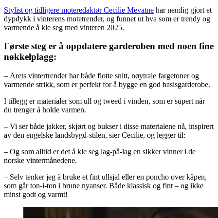
Stylist og tidligere moteredaktør Cecilie Mevatne
har nemlig gjort et
dypdykk i vinterens motetrender, og funnet ut hva som er trendy og
varmende å kle seg med vinteren 2025.
Første steg er å oppdatere garderoben med noen fine
nøkkelplagg:
– Årets vintertrender har både flotte snitt, nøytrale fargetoner og
varmende strikk, som er perfekt for å bygge en god basisgarderobe.
I tillegg er materialer som ull og tweed i vinden, som er supert når
du trenger å holde varmen.
– Vi ser både jakker, skjørt og bukser i disse materialene nå, inspirert
av den engelske landsbygd-stilen, sier Cecilie, og legger til:
– Og som alltid er det å kle seg lag-på-lag en sikker vinner i de
norske vintermånedene.
– Selv tenker jeg å bruke et fint ullsjal eller en poncho over kåpen,
som går ton-i-ton i brune nyanser. Både klassisk og fint – og ikke
minst godt og varmt!