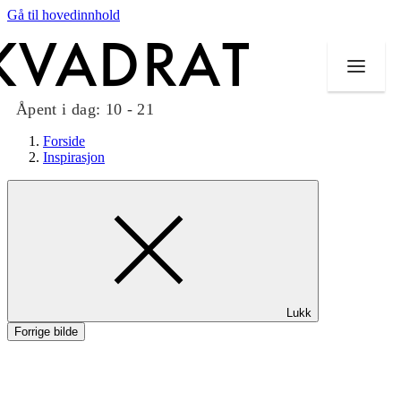
Gå til hovedinnhold
Åpent i dag:
10 - 21
Forside
Inspirasjon
Butikker
Mat og drikke
Taket på Kvadrat
Lukk
Aktiviteter
Forrige bilde
Tilbud