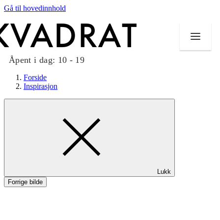
Gå til hovedinnhold
Åpent i dag:
10 - 19
Forside
Inspirasjon
Butikker
Mat og drikke
Taket på Kvadrat
Lukk
Aktiviteter
Forrige bilde
Tilbud