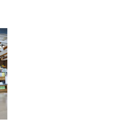
Inspirasjon
Søk
Åpningstider
Praktisk informasjon
Ledige stillinger
Magasin