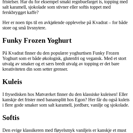
fristelser. Har du for eksempel smakt regnbuefarget is, topping med
salt karamell, sjokolade som stivner eller softis toppet med
ferskbrygget kaffe?
Her er noen tips til en avkjølende opplevelse på Kvadrat – for både
store og små livsnytere.
Funky Frozen Yoghurt
På Kvadrat finner du den populære yoghurtisen Funky Frozen
Yoghurt som er både økologisk, glutenfri og vegansk. Med et stort
utvalg av smaker og et særs bredt utvalg av topping er det bare
kreativiteten din som setter grenser.
Kuleis
I frysedisken hos Matværket finner du den klassiske kuleisen! Eller
kanskje det frister med banansplitt hos Egon? Her får du også kuleis
i flere gode smaker som salt karamell, jordbær, vanilje og sjokolade.
Softis
Den evige klassikeren med fløyelsmyk vaniljeis er kanskje et must