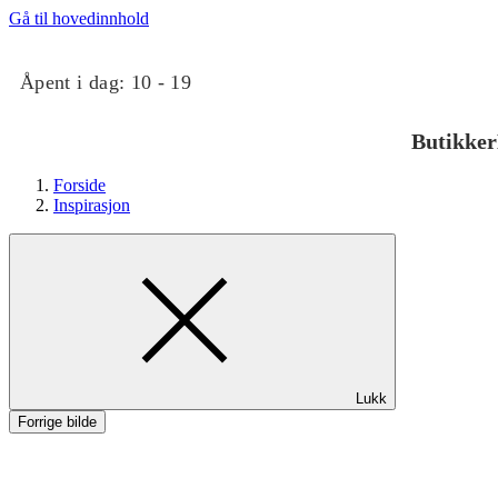
Gå til hovedinnhold
Åpent i dag:
10 - 19
Butikker
Forside
Inspirasjon
Butikker
Lukk
Mat og drikke
Forrige bilde
Taket på Kvadrat