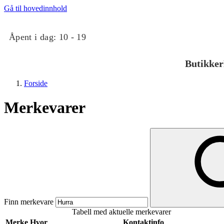
Gå til hovedinnhold
Åpent i dag:
10 - 19
Butikker
Forside
Merkevarer
Butikker
Mat og drikke
Finn merkevare
Tabell med aktuelle merkevarer
Taket på Kvadrat
Merke
Hvor
Kontaktinfo