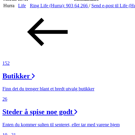
Hurra
Life
Ring Life (Hurra):
903 64 266
/
Send e-post
til Life (H
Aktiviteter
Tilbud
Inspirasjon
152
Butikker
Søk
Finn det du trenger blant et bredt utvalg butikker
26
Steder å spise noe godt
Åpningstider
Praktisk informasjon
Enten du kommer sulten til senteret, eller tar med varene hjem
10 - 21