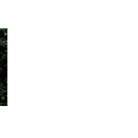
Inspirasjon
Søk
Åpningstider
Praktisk informasjon
Ledige stillinger
Magasin