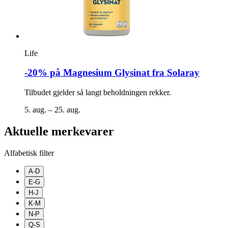
Life
-20% på Magnesium Glysinat fra Solaray
Tilbudet gjelder så langt beholdningen rekker.
5. aug. – 25. aug.
Aktuelle merkevarer
Alfabetisk filter
A-D
E-G
H-J
K-M
N-P
Q-S