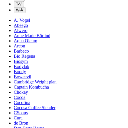
T-V
W-Å
A. Vogel
Abeego
Alwero
Anne Marie Börlind
Aqua Oleum
Arcon
Barbeco
Bio Regena
Biosym
Bodylab
Boody
Boweevil
Cambridge Weight plan
Captain Kombucha
Chokay
Cocoa
Cocofina
Cocosa Coffee Slender
CSoaps
Cura
de Bron