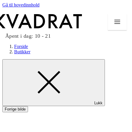
Gå til hovedinnhold
Åpent i dag:
10 - 21
Forside
Butikker
Butikker
Mat og drikke
Taket på Kvadrat
Lukk
Aktiviteter
Forrige bilde
Tilbud