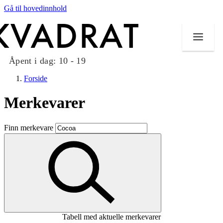
Gå til hovedinnhold
Åpent i dag:
10 - 19
Forside
Merkevarer
Butikker
Finn merkevare
Mat og drikke
Taket på Kvadrat
Aktiviteter
Tilbud
Tabell med aktuelle merkevarer