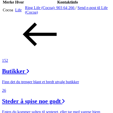
Inspirasjon
Merke
Hvor
Kontaktinfo
Ring Life (Cocoa):
903 64 266
/
Send e-post
til Life
Cocoa
Life
(Cocoa)
Søk
Åpningstider
Praktisk informasjon
152
Ledige stillinger
Butikker
Magasin
Finn det du trenger blant et bredt utvalg butikker
26
Steder å spise noe godt
Enten du kommer sulten til senteret, eller tar med varene hjem