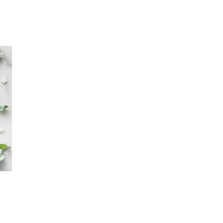
Inspirasjon
Søk
Åpningstider
Praktisk informasjon
Ledige stillinger
Magasin