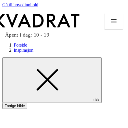
Gå til hovedinnhold
Åpent i dag:
10 - 19
Forside
Inspirasjon
Butikker
Mat og drikke
Taket på Kvadrat
Lukk
Aktiviteter
Forrige bilde
Tilbud