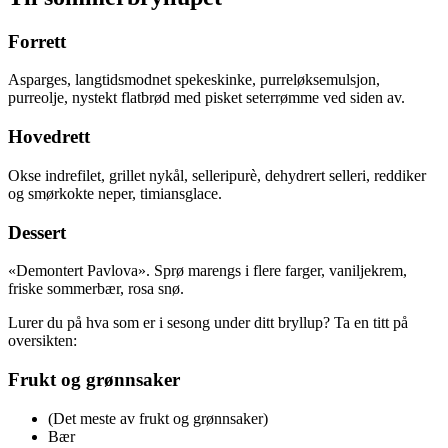
Forrett
Asparges, langtidsmodnet spekeskinke, purreløksemulsjon,
purreolje, nystekt flatbrød med pisket seterrømme ved siden av.
Hovedrett
Okse indrefilet, grillet nykål, selleripurè, dehydrert selleri, reddiker
og smørkokte neper, timiansglace.
Dessert
«Demontert Pavlova». Sprø marengs i flere farger, vaniljekrem,
friske sommerbær, rosa snø.
Lurer du på hva som er i sesong under ditt bryllup? Ta en titt på
oversikten:
Frukt og grønnsaker
(Det meste av frukt og grønnsaker)
Bær