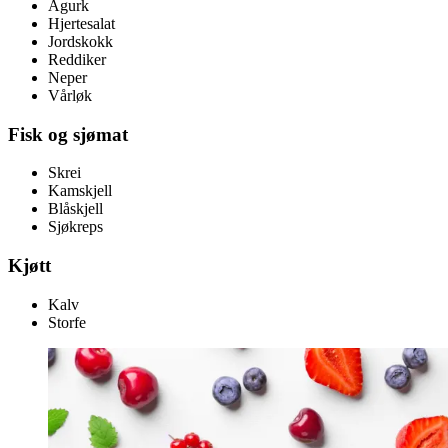
Agurk
Hjertesalat
Jordskokk
Reddiker
Neper
Vårløk
Fisk og sjømat
Skrei
Kamskjell
Blåskjell
Sjøkreps
Kjøtt
Kalv
Storfe