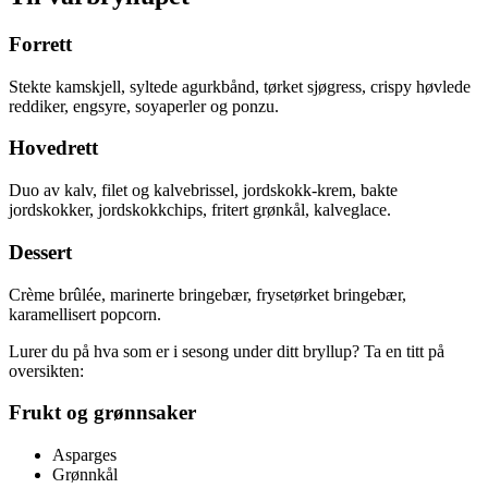
Forrett
Stekte kamskjell, syltede agurkbånd, tørket sjøgress, crispy høvlede
reddiker, engsyre, soyaperler og ponzu.
Hovedrett
Duo av kalv, filet og kalvebrissel, jordskokk-krem, bakte
jordskokker, jordskokkchips, fritert grønkål, kalveglace.
Dessert
Crème brûlée, marinerte bringebær, frysetørket bringebær,
karamellisert popcorn.
Lurer du på hva som er i sesong under ditt bryllup? Ta en titt på
oversikten:
Frukt og grønnsaker
Asparges
Grønnkål