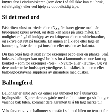
knytes fast i vindusviskeren (som dere i så fall ikke kan ta i bruk,
selvfølgelig), eller ved hjelp av dobbeltsidig tape.
Si det med ord
Påskriften «Just married» eller «Nygift» hører gjerne med når
brudeparet kjører avsted, og dette kan løses på ulike måter. En
mulighet er å gå til innkjøp av en krittpenn eller en whiteboardtusj
og skrive det rett på bakruta. En annen er å kjøpe eller lage en
banner, og feste denne på innsiden eller utsiden av bakruta.
Du kan også lage et skilt av for eksempel papp eller en planke. Små
bokstav-ballonger kan også brukes for å kommunisere noe kort og
konkret – som for eksempel «Yes», «Nygift» eller «Hurra». Og vil
dere understreke budskapet ytterligere, kan skiltet, banneren eller
ballongbokstavene suppleres av girlandere med dusker.
Ballongferd
Ballonger er alltid gøy og egner seg utmerket for å utsmykke
bryllupsbilen. Kjører dere av gårde med en bunt store gassballonger
vaiende bak bilen, kommer dere garantert til å bli lagt merke til!
Velg farger og type ballonger som står i stil med bilen og temaet for