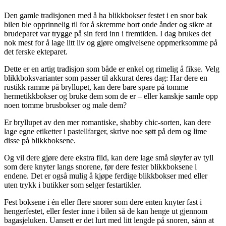
Den gamle tradisjonen med å ha blikkbokser festet i en snor bak
bilen ble opprinnelig til for å skremme bort onde ånder og sikre at
brudeparet var trygge på sin ferd inn i fremtiden. I dag brukes det
nok mest for å lage litt liv og gjøre omgivelsene oppmerksomme på
det ferske ekteparet.
Dette er en artig tradisjon som både er enkel og rimelig å fikse. Velg
blikkboksvarianter som passer til akkurat deres dag: Har dere en
rustikk ramme på bryllupet, kan dere bare spare på tomme
hermetikkbokser og bruke dem som de er – eller kanskje samle opp
noen tomme brusbokser og male dem?
Er bryllupet av den mer romantiske, shabby chic-sorten, kan dere
lage egne etiketter i pastellfarger, skrive noe søtt på dem og lime
disse på blikkboksene.
Og vil dere gjøre dere ekstra flid, kan dere lage små sløyfer av tyll
som dere knyter langs snorene, før dere fester blikkboksene i
endene. Det er også mulig å kjøpe ferdige blikkbokser med eller
uten trykk i butikker som selger festartikler.
Fest boksene i én eller flere snorer som dere enten knyter fast i
hengerfestet, eller fester inne i bilen så de kan henge ut gjennom
bagasjeluken. Uansett er det lurt med litt lengde på snoren, sånn at