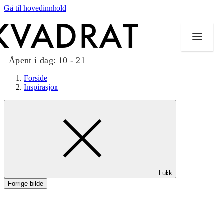
Gå til hovedinnhold
Åpent i dag:
10 - 21
Forside
Inspirasjon
Butikker
Mat og drikke
Taket på Kvadrat
Lukk
Aktiviteter
Forrige bilde
Tilbud