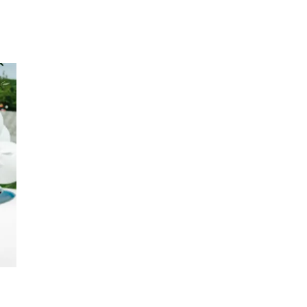
Inspirasjon
Søk
Åpningstider
Praktisk informasjon
Ledige stillinger
Magasin