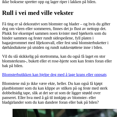
ikke boksene spretter opp og lager riper i lakken på bilen.
Rull i vei med ville vekster
Få ting er så dekorativt som blomster og blader – og hvis du gifter
deg om våren eller sommeren, finnes det jo flust av nettopp det.
Plukk for eksempel sammen noen kvister med bjørkeris som du
binder sammen og fester rundt sidespeilene, fyll platen i
bagasjerommet med liljekonvall, eller fest små blomsterbuketter i
dørhåndtakene på utsiden og rundt nakkestøttene inne i bilen.
Vil du slå skikkelig på stortromma, kan du også få laget en stor
blomsterkrans-, bukett eller et rose-hjerte som kan festes foran eller
bak på bilen.
Blomsterbutikken kan hjelpe deg med å lage krans eller oppsats
Blomstene må jo ikke være ekte, heller. Du kan også få kjøpt
plastblomster som du kan klippe av stilken på og feste med sterk
dobbeltsidig tape, slik at det ser ut som de ligger strødd over
panseret. Eller hva med å gå til innkjøp av blomster- eller
bladgirlander som du kan dandere foran eller bak på bilen?