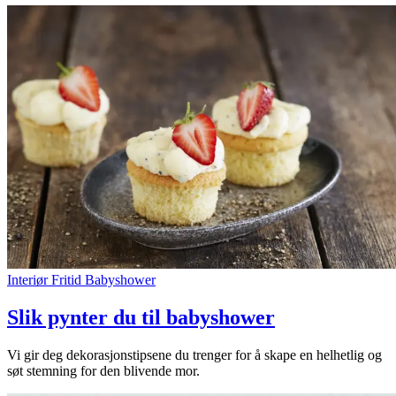
Inspirasjon
Søk
Åpningstider
Praktisk informasjon
Ledige stillinger
Magasin
Interiør
Fritid
Babyshower
Slik pynter du til babyshower
Vi gir deg dekorasjonstipsene du trenger for å skape en helhetlig og
søt stemning for den blivende mor.