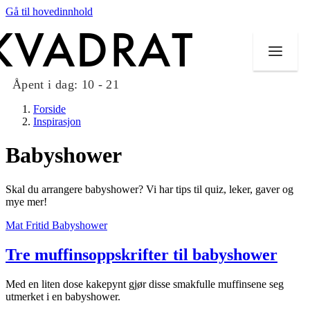
Gå til hovedinnhold
Åpent i dag:
10 - 21
Forside
Inspirasjon
Babyshower
Butikker
Skal du arrangere babyshower? Vi har tips til quiz, leker, gaver og
Mat og drikke
mye mer!
Mat
Fritid
Babyshower
Taket på Kvadrat
Tre muffinsoppskrifter til babyshower
Aktiviteter
Tilbud
Med en liten dose kakepynt gjør disse smakfulle muffinsene seg
utmerket i en babyshower.