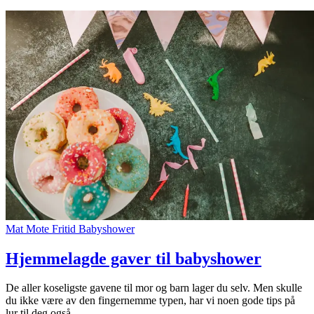
Mat
Mote
Fritid
Babyshower
Hjemmelagde gaver til babyshower
De aller koseligste gavene til mor og barn lager du selv. Men skulle
du ikke være av den fingernemme typen, har vi noen gode tips på
lur til deg også.