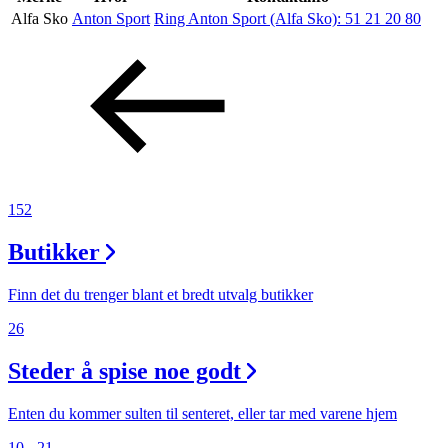
Alfa Sko
Anton Sport
Ring Anton Sport (Alfa Sko):
51 21 20 80
Aktiviteter
Tilbud
Inspirasjon
152
Butikker
Søk
Finn det du trenger blant et bredt utvalg butikker
26
Steder å spise noe godt
Åpningstider
Praktisk informasjon
Enten du kommer sulten til senteret, eller tar med varene hjem
10 - 21