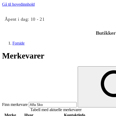
Gå til hovedinnhold
Åpent i dag:
10 - 21
Butikker
Forside
Merkevarer
Butikker
Mat og drikke
Finn merkevare
Tabell med aktuelle merkevarer
Taket på Kvadrat
Merke
Hvor
Kontaktinfo