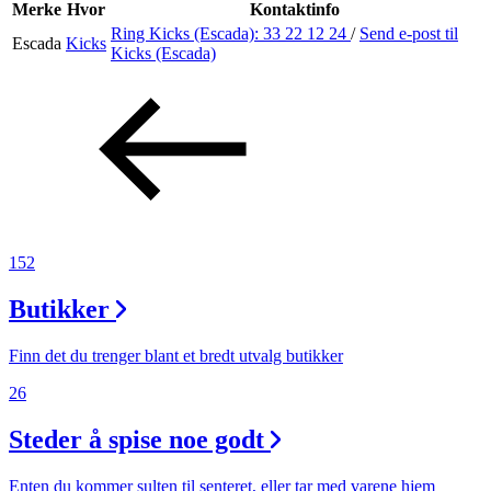
Inspirasjon
Merke
Hvor
Kontaktinfo
Ring Kicks (Escada):
33 22 12 24
/
Send e-post
til
Escada
Kicks
Kicks (Escada)
Søk
Åpningstider
Praktisk informasjon
152
Ledige stillinger
Butikker
Magasin
Finn det du trenger blant et bredt utvalg butikker
26
Steder å spise noe godt
Enten du kommer sulten til senteret, eller tar med varene hjem