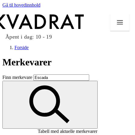
Gå til hovedinnhold
Åpent i dag:
10 - 19
Forside
Merkevarer
Butikker
Finn merkevare
Mat og drikke
Taket på Kvadrat
Aktiviteter
Tilbud
Tabell med aktuelle merkevarer