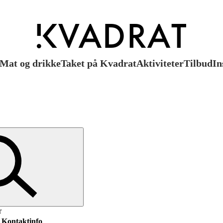
Mat og drikke
Taket på Kvadrat
Aktiviteter
Tilbud
In
r
Kontaktinfo