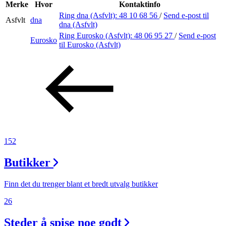
Inspirasjon
Merke
Hvor
Kontaktinfo
Ring dna (Asfvlt):
48 10 68 56
/
Send e-post
til
Asfvlt
dna
dna (Asfvlt)
Ring Eurosko (Asfvlt):
48 06 95 27
/
Send e-post
Eurosko
Søk
til Eurosko (Asfvlt)
Åpningstider
Praktisk informasjon
Ledige stillinger
152
Magasin
Butikker
Finn det du trenger blant et bredt utvalg butikker
26
Steder å spise noe godt