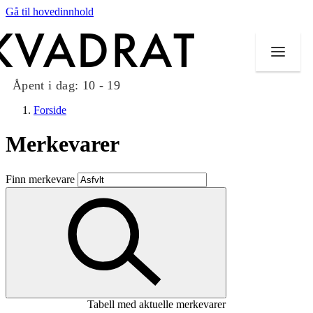
Gå til hovedinnhold
Åpent i dag:
10 - 19
Forside
Merkevarer
Butikker
Finn merkevare
Mat og drikke
Taket på Kvadrat
Aktiviteter
Tilbud
Tabell med aktuelle merkevarer