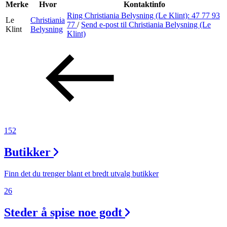
Inspirasjon
Merke
Hvor
Kontaktinfo
Ring Christiania Belysning (Le Klint):
47 77 93
Le
Christiania
77
/
Send e-post
til Christiania Belysning (Le
Klint
Belysning
Klint)
Søk
Åpningstider
Praktisk informasjon
Ledige stillinger
152
Magasin
Butikker
Finn det du trenger blant et bredt utvalg butikker
26
Steder å spise noe godt