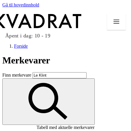
Gå til hovedinnhold
Åpent i dag:
10 - 19
Forside
Merkevarer
Butikker
Finn merkevare
Mat og drikke
Taket på Kvadrat
Aktiviteter
Tilbud
Tabell med aktuelle merkevarer