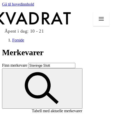
Gå til hovedinnhold
Åpent i dag:
10 - 21
Forside
Merkevarer
Butikker
Finn merkevare
Mat og drikke
Taket på Kvadrat
Aktiviteter
Tilbud
Tabell med aktuelle merkevarer