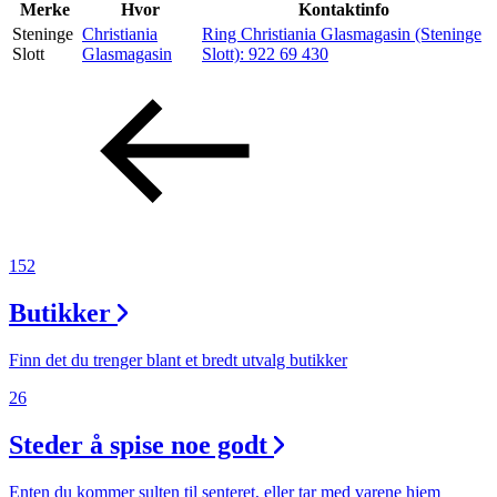
Inspirasjon
Merke
Hvor
Kontaktinfo
Steninge
Christiania
Ring Christiania Glasmagasin (Steninge
Slott
Glasmagasin
Slott):
922 69 430
Søk
Åpningstider
Praktisk informasjon
152
Ledige stillinger
Butikker
Magasin
Finn det du trenger blant et bredt utvalg butikker
26
Steder å spise noe godt
Enten du kommer sulten til senteret, eller tar med varene hjem