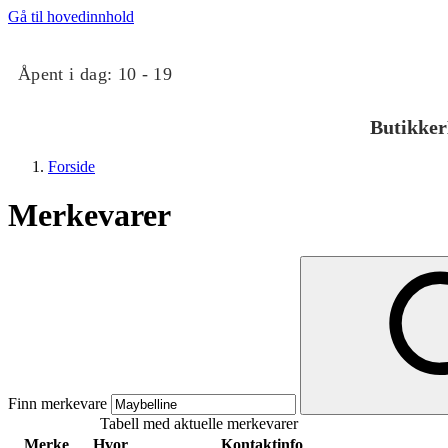
Gå til hovedinnhold
Åpent i dag:
10 - 19
Butikker
Forside
Merkevarer
Butikker
Mat og drikke
Finn merkevare
Tabell med aktuelle merkevarer
Taket på Kvadrat
Merke
Hvor
Kontaktinfo