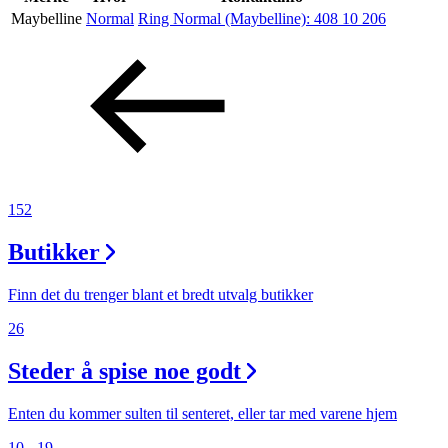
Maybelline
Normal
Ring Normal (Maybelline):
408 10 206
Aktiviteter
Tilbud
Inspirasjon
152
Butikker
Søk
Finn det du trenger blant et bredt utvalg butikker
26
Steder å spise noe godt
Åpningstider
Praktisk informasjon
Enten du kommer sulten til senteret, eller tar med varene hjem
10 - 19