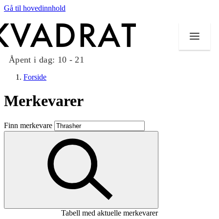
Gå til hovedinnhold
Åpent i dag:
10 - 21
Forside
Merkevarer
Butikker
Finn merkevare
Mat og drikke
Taket på Kvadrat
Aktiviteter
Tilbud
Tabell med aktuelle merkevarer