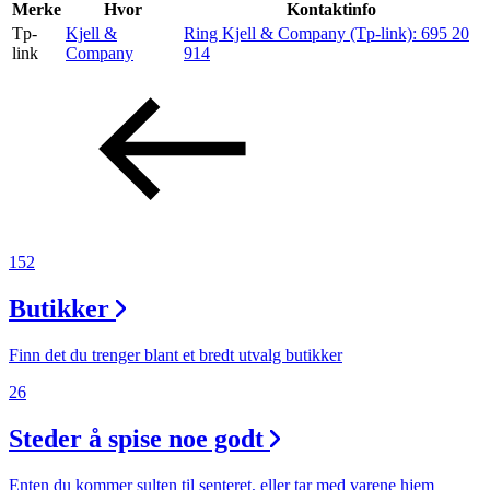
Inspirasjon
Merke
Hvor
Kontaktinfo
Tp-
Kjell &
Ring Kjell & Company (Tp-link):
695 20
link
Company
914
Søk
Åpningstider
Praktisk informasjon
152
Ledige stillinger
Butikker
Magasin
Finn det du trenger blant et bredt utvalg butikker
26
Steder å spise noe godt
Enten du kommer sulten til senteret, eller tar med varene hjem