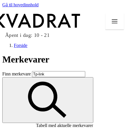
Gå til hovedinnhold
Åpent i dag:
10 - 21
Forside
Merkevarer
Butikker
Finn merkevare
Mat og drikke
Taket på Kvadrat
Aktiviteter
Tilbud
Tabell med aktuelle merkevarer