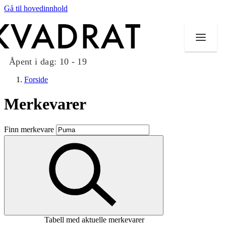
Gå til hovedinnhold
Åpent i dag:
10 - 19
Forside
Merkevarer
Butikker
Finn merkevare
Mat og drikke
Taket på Kvadrat
Aktiviteter
Tilbud
Tabell med aktuelle merkevarer