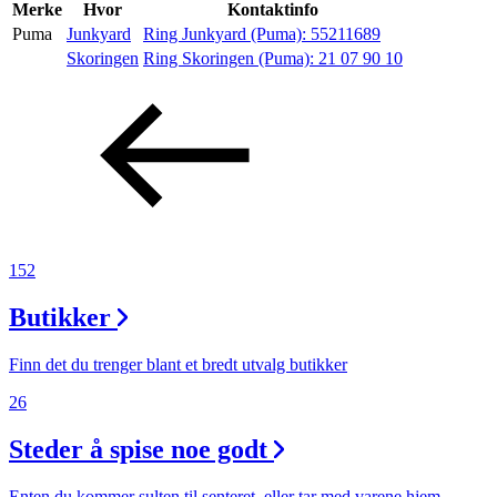
Inspirasjon
Merke
Hvor
Kontaktinfo
Puma
Junkyard
Ring Junkyard (Puma):
55211689
Skoringen
Ring Skoringen (Puma):
21 07 90 10
Søk
Åpningstider
Praktisk informasjon
152
Ledige stillinger
Butikker
Magasin
Finn det du trenger blant et bredt utvalg butikker
26
Steder å spise noe godt
Enten du kommer sulten til senteret, eller tar med varene hjem