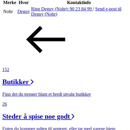
Inspirasjon
Merke
Hvor
Kontaktinfo
Ring Deguy (Nohr):
90 23 84 99
/
Send e-post
til
Nohr
Deguy
Deguy (Nohr)
Søk
Åpningstider
Praktisk informasjon
152
Ledige stillinger
Butikker
Magasin
Finn det du trenger blant et bredt utvalg butikker
26
Steder å spise noe godt
Enten du kommer sulten til senteret, eller tar med varene hjem