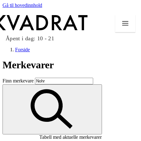
Gå til hovedinnhold
Åpent i dag:
10 - 21
Forside
Merkevarer
Butikker
Finn merkevare
Mat og drikke
Taket på Kvadrat
Aktiviteter
Tilbud
Tabell med aktuelle merkevarer