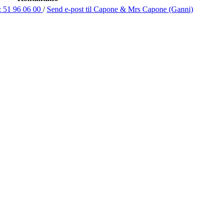
:
51 96 06 00
/
Send e-post
til Capone & Mrs Capone (Ganni)