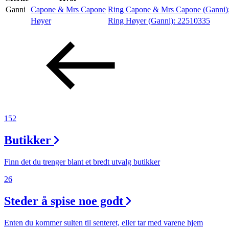
Ganni
Capone & Mrs Capone
Ring Capone & Mrs Capone (Ganni)
Høyer
Ring Høyer (Ganni):
22510335
Aktiviteter
Tilbud
Inspirasjon
152
Butikker
Søk
Finn det du trenger blant et bredt utvalg butikker
26
Åpningstider
Steder å spise noe godt
Praktisk informasjon
Enten du kommer sulten til senteret, eller tar med varene hjem