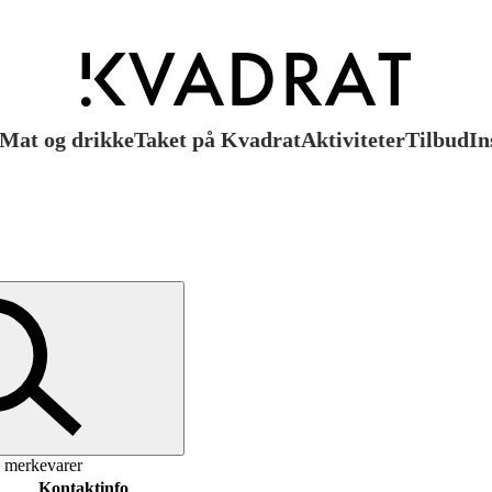
Mat og drikke
Taket på Kvadrat
Aktiviteter
Tilbud
In
e merkevarer
Kontaktinfo