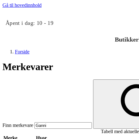
Gå til hovedinnhold
Åpent i dag:
10 - 19
Butikker
Forside
Merkevarer
Butikker
Mat og drikke
Finn merkevare
Tabell med aktuell
Taket på Kvadrat
Merke
Hvor