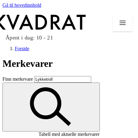
Gå til hovedinnhold
Åpent i dag:
10 - 21
Forside
Merkevarer
Butikker
Finn merkevare
Mat og drikke
Taket på Kvadrat
Aktiviteter
Tilbud
Tabell med aktuelle merkevarer