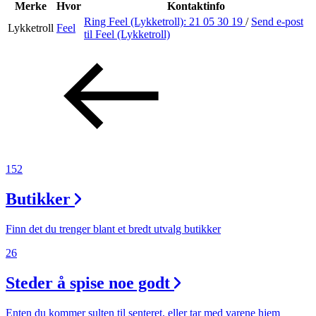
Inspirasjon
Merke
Hvor
Kontaktinfo
Ring Feel (Lykketroll):
21 05 30 19
/
Send e-post
Lykketroll
Feel
til Feel (Lykketroll)
Søk
Åpningstider
Praktisk informasjon
152
Ledige stillinger
Butikker
Magasin
Finn det du trenger blant et bredt utvalg butikker
26
Steder å spise noe godt
Enten du kommer sulten til senteret, eller tar med varene hjem