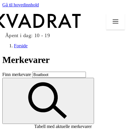
Gå til hovedinnhold
Åpent i dag:
10 - 19
Forside
Merkevarer
Butikker
Finn merkevare
Mat og drikke
Taket på Kvadrat
Aktiviteter
Tilbud
Tabell med aktuelle merkevarer