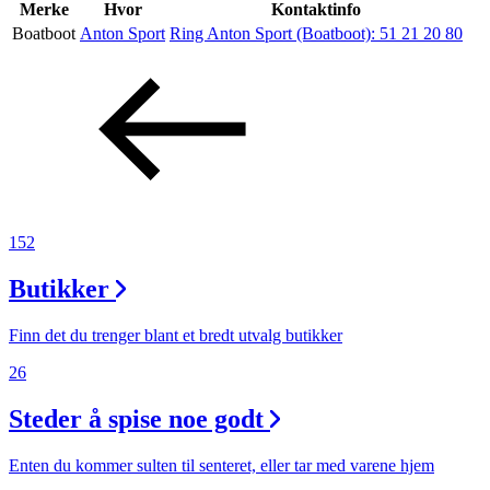
Inspirasjon
Merke
Hvor
Kontaktinfo
Boatboot
Anton Sport
Ring Anton Sport (Boatboot):
51 21 20 80
Søk
Åpningstider
Praktisk informasjon
152
Ledige stillinger
Butikker
Magasin
Finn det du trenger blant et bredt utvalg butikker
26
Steder å spise noe godt
Enten du kommer sulten til senteret, eller tar med varene hjem