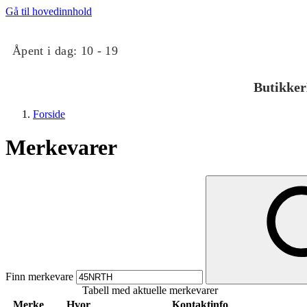
Gå til hovedinnhold
Åpent i dag:
10 - 19
Butikker
Forside
Merkevarer
Butikker
Mat og drikke
Finn merkevare
Tabell med aktuelle merkevarer
Taket på Kvadrat
Merke
Hvor
Kontaktinfo