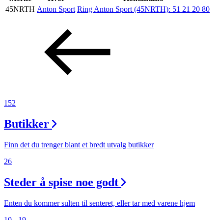
45NRTH
Anton Sport
Ring Anton Sport (45NRTH):
51 21 20 80
Aktiviteter
Tilbud
Inspirasjon
152
Butikker
Søk
Finn det du trenger blant et bredt utvalg butikker
26
Steder å spise noe godt
Åpningstider
Praktisk informasjon
Enten du kommer sulten til senteret, eller tar med varene hjem
10 - 19