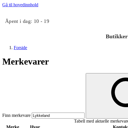
Gå til hovedinnhold
Åpent i dag:
10 - 19
Butikker
Forside
Merkevarer
Butikker
Mat og drikke
Finn merkevare
Tabell med aktuelle merkevar
Taket på Kvadrat
Merke
Hvor
Kontakt