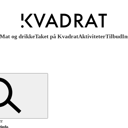
Mat og drikke
Taket på Kvadrat
Aktiviteter
Tilbud
In
er
info