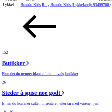
Lykkeland
Brando Kids
Ring Brando Kids (Lykkeland):
93459708
/
Aktiviteter
Tilbud
Inspirasjon
152
Butikker
Søk
Finn det du trenger blant et bredt utvalg butikker
26
Steder å spise noe godt
Åpningstider
Praktisk informasjon
Enten du kommer sulten til senteret, eller tar med varene hjem
10 - 19