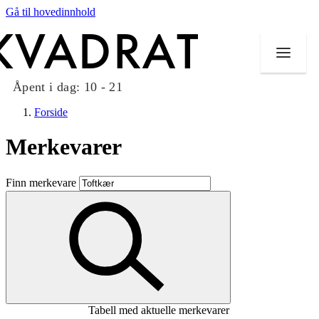
Gå til hovedinnhold
Åpent i dag:
10 - 21
Forside
Merkevarer
Butikker
Finn merkevare
Mat og drikke
Taket på Kvadrat
Aktiviteter
Tilbud
Tabell med aktuelle merkevarer