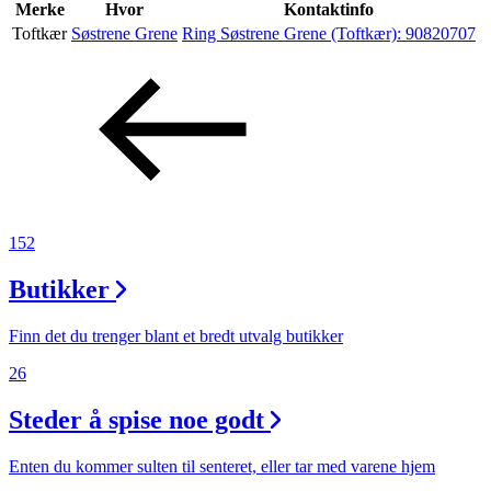
Inspirasjon
Merke
Hvor
Kontaktinfo
Toftkær
Søstrene Grene
Ring Søstrene Grene (Toftkær):
90820707
Søk
Åpningstider
Praktisk informasjon
152
Ledige stillinger
Butikker
Magasin
Finn det du trenger blant et bredt utvalg butikker
26
Steder å spise noe godt
Enten du kommer sulten til senteret, eller tar med varene hjem