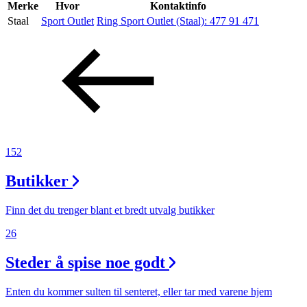
Inspirasjon
Merke
Hvor
Kontaktinfo
Staal
Sport Outlet
Ring Sport Outlet (Staal):
477 91 471
Søk
Åpningstider
Praktisk informasjon
152
Ledige stillinger
Butikker
Magasin
Finn det du trenger blant et bredt utvalg butikker
26
Steder å spise noe godt
Enten du kommer sulten til senteret, eller tar med varene hjem