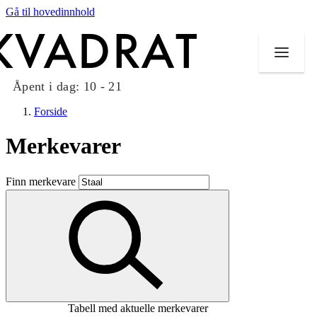
Gå til hovedinnhold
Åpent i dag:
10 - 21
Forside
Merkevarer
Butikker
Finn merkevare
Mat og drikke
Taket på Kvadrat
Aktiviteter
Tilbud
Tabell med aktuelle merkevarer