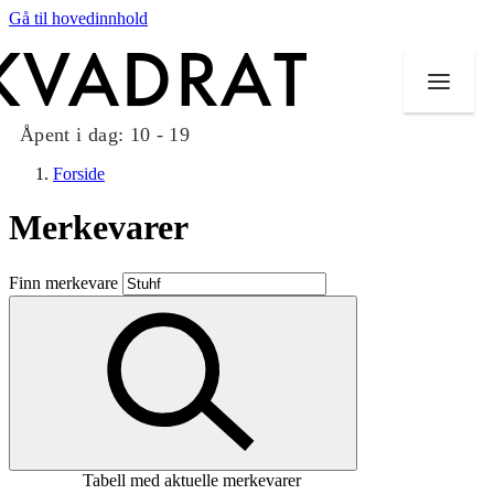
Gå til hovedinnhold
Åpent i dag:
10 - 19
Forside
Merkevarer
Butikker
Finn merkevare
Mat og drikke
Taket på Kvadrat
Aktiviteter
Tilbud
Tabell med aktuelle merkevarer