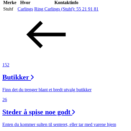
Inspirasjon
Merke
Hvor
Kontaktinfo
Stuhf
Carlings
Ring Carlings (Stuhf):
55 21 91 81
Søk
Åpningstider
Praktisk informasjon
152
Ledige stillinger
Butikker
Magasin
Finn det du trenger blant et bredt utvalg butikker
26
Steder å spise noe godt
Enten du kommer sulten til senteret, eller tar med varene hjem