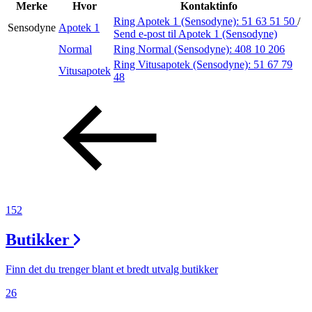
Inspirasjon
Merke
Hvor
Kontaktinfo
Ring Apotek 1 (Sensodyne):
51 63 51 50
/
Sensodyne
Apotek 1
Send e-post
til Apotek 1 (Sensodyne)
Normal
Ring Normal (Sensodyne):
408 10 206
Søk
Ring Vitusapotek (Sensodyne):
51 67 79
Vitusapotek
48
Åpningstider
Praktisk informasjon
Ledige stillinger
Magasin
152
Butikker
Finn det du trenger blant et bredt utvalg butikker
26