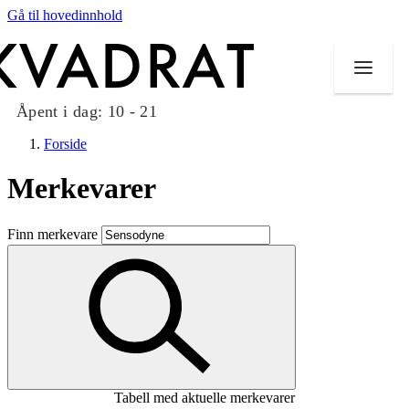
Gå til hovedinnhold
Åpent i dag:
10 - 21
Forside
Merkevarer
Butikker
Finn merkevare
Mat og drikke
Taket på Kvadrat
Aktiviteter
Tilbud
Tabell med aktuelle merkevarer