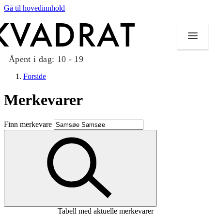
Gå til hovedinnhold
Åpent i dag:
10 - 19
Forside
Merkevarer
Butikker
Finn merkevare
Mat og drikke
Taket på Kvadrat
Aktiviteter
Tilbud
Tabell med aktuelle merkevarer