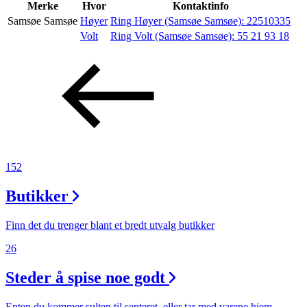
Inspirasjon
Merke
Hvor
Kontaktinfo
Samsøe Samsøe
Høyer
Ring Høyer (Samsøe Samsøe):
22510335
Volt
Ring Volt (Samsøe Samsøe):
55 21 93 18
Søk
Åpningstider
Praktisk informasjon
152
Ledige stillinger
Butikker
Magasin
Finn det du trenger blant et bredt utvalg butikker
26
Steder å spise noe godt
Enten du kommer sulten til senteret, eller tar med varene hjem