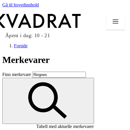
Gå til hovedinnhold
Åpent i dag:
10 - 21
Forside
Merkevarer
Butikker
Finn merkevare
Mat og drikke
Taket på Kvadrat
Aktiviteter
Tilbud
Tabell med aktuelle merkevarer