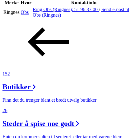
Inspirasjon
Merke
Hvor
Kontaktinfo
Ring Obs (Ringnes):
51 96 37 00
/
Send e-post
til
Ringnes
Obs
Obs (Ringnes)
Søk
Åpningstider
Praktisk informasjon
152
Ledige stillinger
Butikker
Magasin
Finn det du trenger blant et bredt utvalg butikker
26
Steder å spise noe godt
Enten du kommer sulten til senteret, eller tar med varene hjem