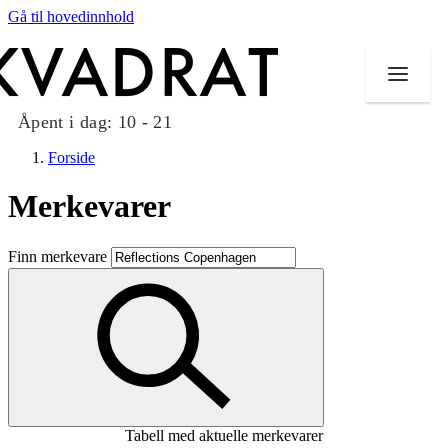
Gå til hovedinnhold
Åpent i dag:
10 - 21
Forside
Merkevarer
Butikker
Finn merkevare
Mat og drikke
Taket på Kvadrat
Aktiviteter
Tilbud
Tabell med aktuelle merkevarer