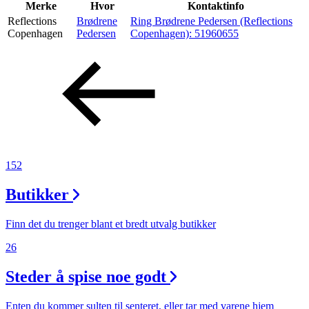
Inspirasjon
Merke
Hvor
Kontaktinfo
Reflections
Brødrene
Ring Brødrene Pedersen (Reflections
Copenhagen
Pedersen
Copenhagen):
51960655
Søk
Åpningstider
Praktisk informasjon
152
Ledige stillinger
Butikker
Magasin
Finn det du trenger blant et bredt utvalg butikker
26
Steder å spise noe godt
Enten du kommer sulten til senteret, eller tar med varene hjem