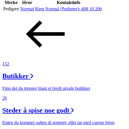
Inspirasjon
Merke
Hvor
Kontaktinfo
Pedigree
Normal
Ring Normal (Pedigree):
408 10 206
Søk
Åpningstider
Praktisk informasjon
152
Ledige stillinger
Butikker
Magasin
Finn det du trenger blant et bredt utvalg butikker
26
Steder å spise noe godt
Enten du kommer sulten til senteret, eller tar med varene hjem