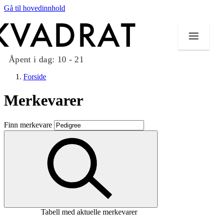
Gå til hovedinnhold
Åpent i dag:
10 - 21
Forside
Merkevarer
Butikker
Finn merkevare
Mat og drikke
Taket på Kvadrat
Aktiviteter
Tilbud
Tabell med aktuelle merkevarer