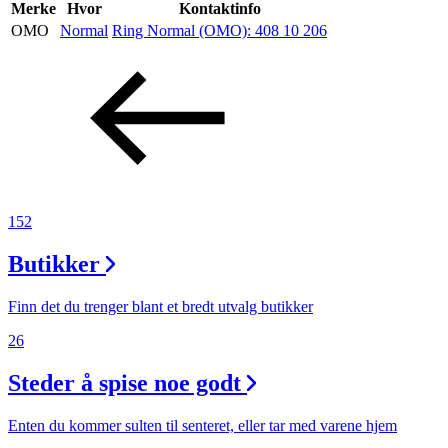
Inspirasjon
Merke
Hvor
Kontaktinfo
OMO
Normal
Ring Normal (OMO):
408 10 206
Søk
Åpningstider
Praktisk informasjon
152
Ledige stillinger
Butikker
Magasin
Finn det du trenger blant et bredt utvalg butikker
26
Steder å spise noe godt
Enten du kommer sulten til senteret, eller tar med varene hjem