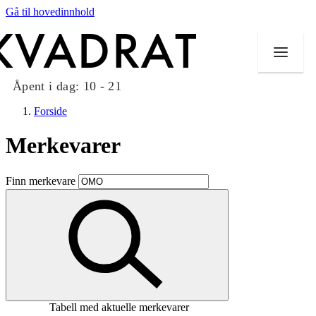
Gå til hovedinnhold
Åpent i dag:
10 - 21
Forside
Merkevarer
Butikker
Finn merkevare
Mat og drikke
Taket på Kvadrat
Aktiviteter
Tilbud
Tabell med aktuelle merkevarer