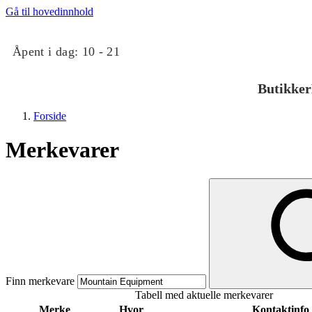
Gå til hovedinnhold
Åpent i dag:
10 - 21
Butikker
Forside
Merkevarer
Butikker
Mat og drikke
Finn merkevare
Tabell med aktuelle merkevarer
Taket på Kvadrat
Merke
Hvor
Kontaktinfo