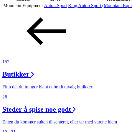
Mountain Equipment
Anton Sport
Ring Anton Sport (Mountain Equ
Aktiviteter
Tilbud
Inspirasjon
152
Butikker
Søk
Finn det du trenger blant et bredt utvalg butikker
26
Steder å spise noe godt
Åpningstider
Praktisk informasjon
Enten du kommer sulten til senteret, eller tar med varene hjem
10 - 21