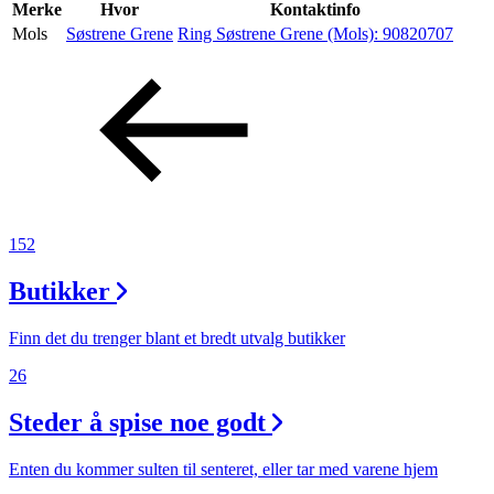
Inspirasjon
Merke
Hvor
Kontaktinfo
Mols
Søstrene Grene
Ring Søstrene Grene (Mols):
90820707
Søk
Åpningstider
Praktisk informasjon
152
Ledige stillinger
Butikker
Magasin
Finn det du trenger blant et bredt utvalg butikker
26
Steder å spise noe godt
Enten du kommer sulten til senteret, eller tar med varene hjem