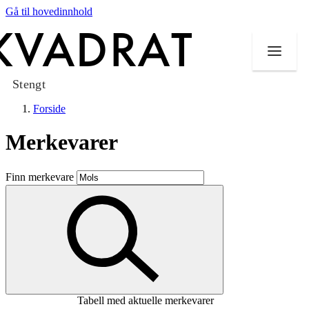
Gå til hovedinnhold
Stengt
Forside
Merkevarer
Butikker
Finn merkevare
Mat og drikke
Taket på Kvadrat
Aktiviteter
Tilbud
Tabell med aktuelle merkevarer