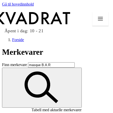
Gå til hovedinnhold
Åpent i dag:
10 - 21
Forside
Merkevarer
Butikker
Finn merkevare
Mat og drikke
Taket på Kvadrat
Aktiviteter
Tilbud
Tabell med aktuelle merkevarer