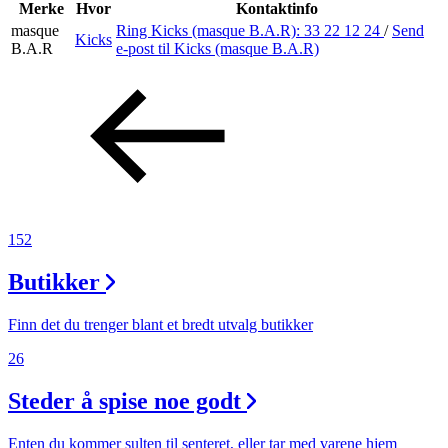
Inspirasjon
Merke
Hvor
Kontaktinfo
masque
Ring Kicks (masque B.A.R):
33 22 12 24
/
Send
Kicks
B.A.R
e-post
til Kicks (masque B.A.R)
Søk
Åpningstider
Praktisk informasjon
152
Ledige stillinger
Butikker
Magasin
Finn det du trenger blant et bredt utvalg butikker
26
Steder å spise noe godt
Enten du kommer sulten til senteret, eller tar med varene hjem