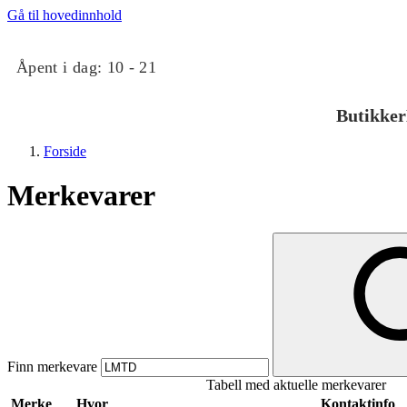
Gå til hovedinnhold
Åpent i dag:
10 - 21
Butikker
Forside
Merkevarer
Butikker
Mat og drikke
Finn merkevare
Tabell med aktuelle merkevarer
Taket på Kvadrat
Merke
Hvor
Kontaktinfo