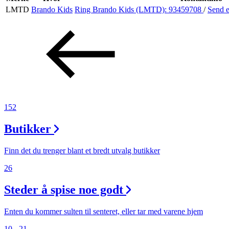
LMTD
Brando Kids
Ring Brando Kids (LMTD):
93459708
/
Send 
Aktiviteter
Tilbud
Inspirasjon
152
Butikker
Søk
Finn det du trenger blant et bredt utvalg butikker
26
Steder å spise noe godt
Åpningstider
Praktisk informasjon
Enten du kommer sulten til senteret, eller tar med varene hjem
10 - 21