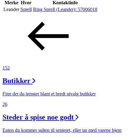
Inspirasjon
Merke
Hvor
Kontaktinfo
Leander
Sprell
Ring Sprell (Leander):
57006018
Søk
Åpningstider
Praktisk informasjon
152
Ledige stillinger
Butikker
Magasin
Finn det du trenger blant et bredt utvalg butikker
26
Steder å spise noe godt
Enten du kommer sulten til senteret, eller tar med varene hjem