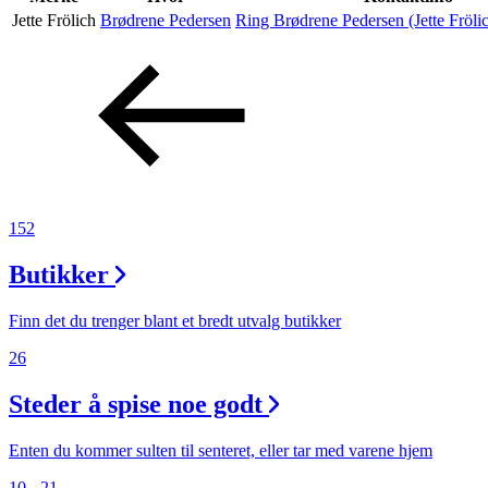
Jette Frölich
Brødrene Pedersen
Ring Brødrene Pedersen (Jette Fröli
Aktiviteter
Tilbud
Inspirasjon
152
Butikker
Søk
Finn det du trenger blant et bredt utvalg butikker
26
Steder å spise noe godt
Åpningstider
Praktisk informasjon
Enten du kommer sulten til senteret, eller tar med varene hjem
10 - 21