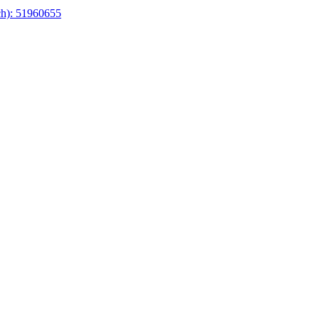
ch):
51960655