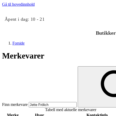
Gå til hovedinnhold
Åpent i dag:
10 - 21
Butikker
Forside
Merkevarer
Butikker
Mat og drikke
Finn merkevare
Tabell med aktuelle merkevarer
Taket på Kvadrat
Merke
Hvor
Kontaktinfo