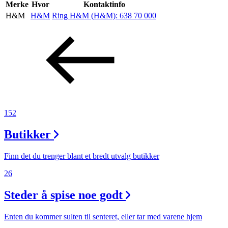
Inspirasjon
Merke
Hvor
Kontaktinfo
H&M
H&M
Ring H&M (H&M):
638 70 000
Søk
Åpningstider
Praktisk informasjon
152
Ledige stillinger
Butikker
Magasin
Finn det du trenger blant et bredt utvalg butikker
26
Steder å spise noe godt
Enten du kommer sulten til senteret, eller tar med varene hjem