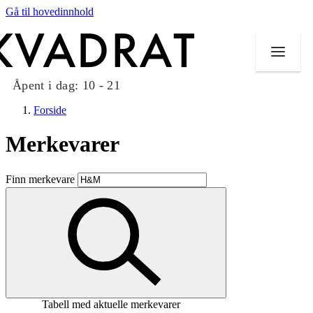
Gå til hovedinnhold
Åpent i dag:
10 - 21
Forside
Merkevarer
Butikker
Finn merkevare
Mat og drikke
Taket på Kvadrat
Aktiviteter
Tilbud
Tabell med aktuelle merkevarer