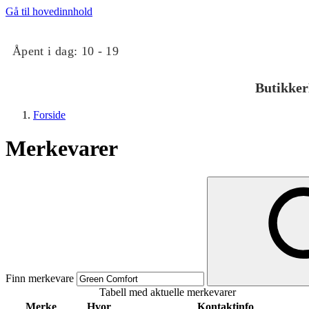
Gå til hovedinnhold
Åpent i dag:
10 - 19
Butikker
Forside
Merkevarer
Butikker
Mat og drikke
Finn merkevare
Tabell med aktuelle merkevarer
Taket på Kvadrat
Merke
Hvor
Kontaktinfo