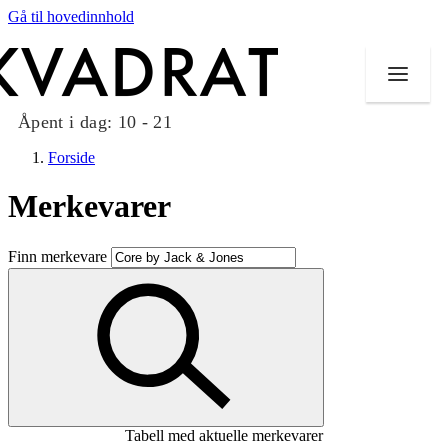
Gå til hovedinnhold
Åpent i dag:
10 - 21
Forside
Merkevarer
Butikker
Finn merkevare
Mat og drikke
Taket på Kvadrat
Aktiviteter
Tilbud
Tabell med aktuelle merkevarer