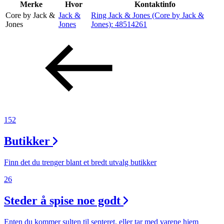
Inspirasjon
Merke
Hvor
Kontaktinfo
Core by Jack &
Jack &
Ring Jack & Jones (Core by Jack &
Jones
Jones
Jones):
48514261
Søk
Åpningstider
Praktisk informasjon
152
Ledige stillinger
Butikker
Magasin
Finn det du trenger blant et bredt utvalg butikker
26
Steder å spise noe godt
Enten du kommer sulten til senteret, eller tar med varene hjem