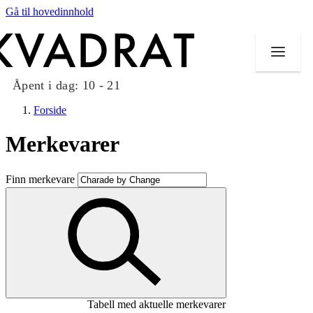
Gå til hovedinnhold
Åpent i dag:
10 - 21
Forside
Merkevarer
Butikker
Finn merkevare
Mat og drikke
Taket på Kvadrat
Aktiviteter
Tilbud
Tabell med aktuelle merkevarer