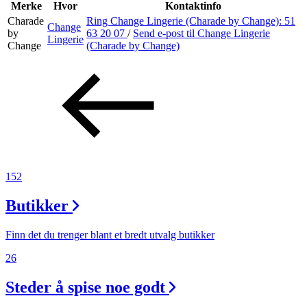
Inspirasjon
Merke
Hvor
Kontaktinfo
Charade
Ring Change Lingerie (Charade by Change):
51
Change
by
63 20 07
/
Send e-post
til Change Lingerie
Lingerie
Change
(Charade by Change)
Søk
Åpningstider
Praktisk informasjon
Ledige stillinger
152
Magasin
Butikker
Finn det du trenger blant et bredt utvalg butikker
26
Steder å spise noe godt