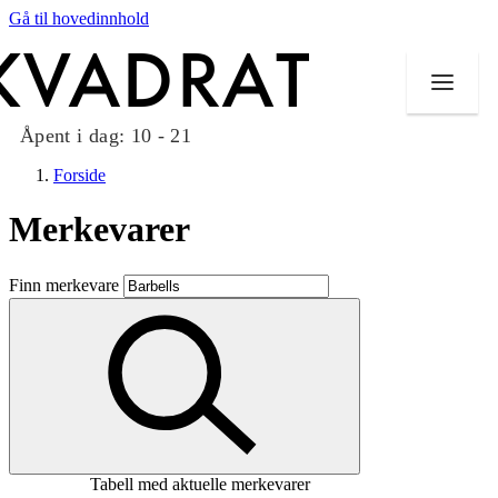
Gå til hovedinnhold
Åpent i dag:
10 - 21
Forside
Merkevarer
Butikker
Finn merkevare
Mat og drikke
Taket på Kvadrat
Aktiviteter
Tilbud
Tabell med aktuelle merkevarer