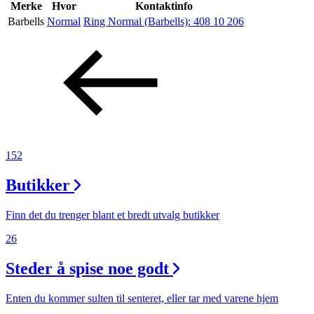
Inspirasjon
Merke
Hvor
Kontaktinfo
Barbells
Normal
Ring Normal (Barbells):
408 10 206
Søk
Åpningstider
Praktisk informasjon
152
Ledige stillinger
Butikker
Magasin
Finn det du trenger blant et bredt utvalg butikker
26
Steder å spise noe godt
Enten du kommer sulten til senteret, eller tar med varene hjem