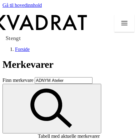
Gå til hovedinnhold
Stengt
Forside
Merkevarer
Butikker
Finn merkevare
Mat og drikke
Taket på Kvadrat
Aktiviteter
Tilbud
Tabell med aktuelle merkevarer