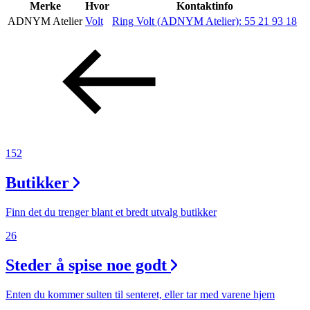
Inspirasjon
Merke
Hvor
Kontaktinfo
ADNYM Atelier
Volt
Ring Volt (ADNYM Atelier):
55 21 93 18
Søk
Åpningstider
Praktisk informasjon
152
Ledige stillinger
Butikker
Magasin
Finn det du trenger blant et bredt utvalg butikker
26
Steder å spise noe godt
Enten du kommer sulten til senteret, eller tar med varene hjem