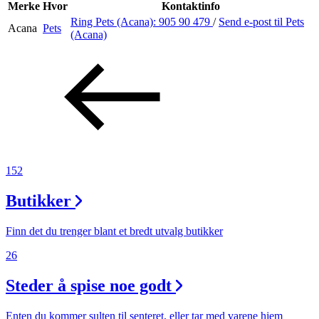
Inspirasjon
Merke
Hvor
Kontaktinfo
Ring Pets (Acana):
905 90 479
/
Send e-post
til Pets
Acana
Pets
(Acana)
Søk
Åpningstider
Praktisk informasjon
152
Ledige stillinger
Butikker
Magasin
Finn det du trenger blant et bredt utvalg butikker
26
Steder å spise noe godt
Enten du kommer sulten til senteret, eller tar med varene hjem