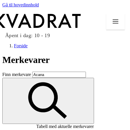
Gå til hovedinnhold
Åpent i dag:
10 - 19
Forside
Merkevarer
Butikker
Finn merkevare
Mat og drikke
Taket på Kvadrat
Aktiviteter
Tilbud
Tabell med aktuelle merkevarer