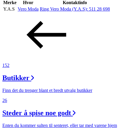
Inspirasjon
Merke
Hvor
Kontaktinfo
Y.A.S
Vero Moda
Ring Vero Moda (Y.A.S):
511 28 698
Søk
Åpningstider
Praktisk informasjon
152
Ledige stillinger
Butikker
Magasin
Finn det du trenger blant et bredt utvalg butikker
26
Steder å spise noe godt
Enten du kommer sulten til senteret, eller tar med varene hjem