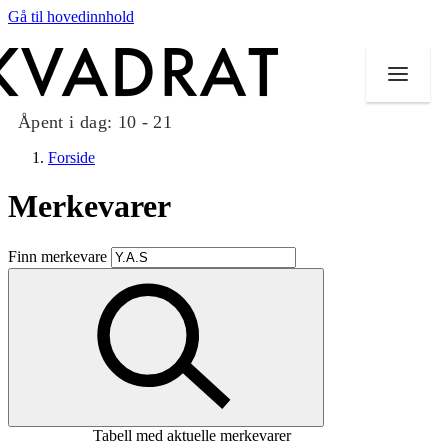
Gå til hovedinnhold
Åpent i dag:
10 - 21
Forside
Merkevarer
Butikker
Finn merkevare
Mat og drikke
Taket på Kvadrat
Aktiviteter
Tilbud
Tabell med aktuelle merkevarer